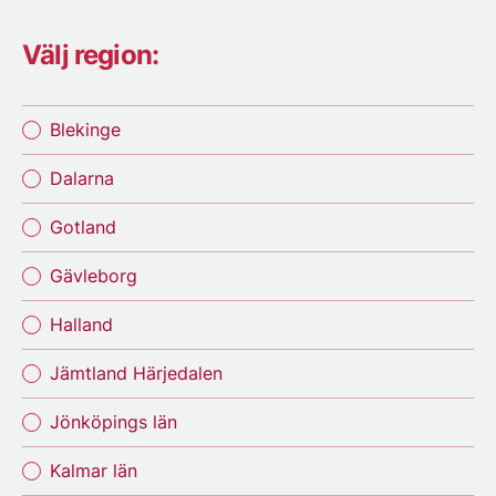
Välj region:
Blekinge
Dalarna
Gotland
Gävleborg
Halland
Jämtland Härjedalen
Jönköpings län
Kalmar län