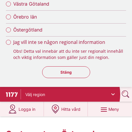
Västra Götaland
Örebro län
Östergötland
Jag vill inte se någon regional information
Obs! Detta val innebär att du inte ser regionalt innehåll
och viktig information som gäller just din region.
Stäng regionsväljaren
Stäng
Välj
region
Till startsidan för 1177
på 1177.se
på 1177.se
Meny
Logga in
Hitta vård