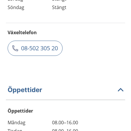
Söndag
Stängt
Växeltelefon
08-502 305 20
Öppettider
Öppettider
Öppettider
Kommentarer
Måndag
08.00–16.00
Dag