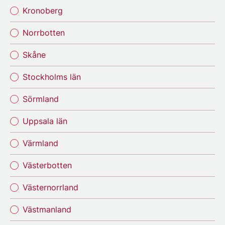
Kronoberg
Norrbotten
Skåne
Stockholms län
Sörmland
Uppsala län
Värmland
Västerbotten
Västernorrland
Västmanland