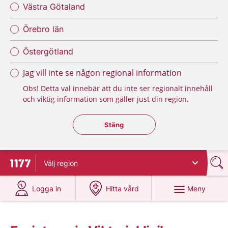
Västra Götaland
Örebro län
Östergötland
Jag vill inte se någon regional information
Obs! Detta val innebär att du inte ser regionalt innehåll
och viktig information som gäller just din region.
Stäng regionsväljaren
Stäng
Välj
region
Till startsidan för 1177
på 1177.se
på 1177.se
Meny
Logga in
Hitta vård