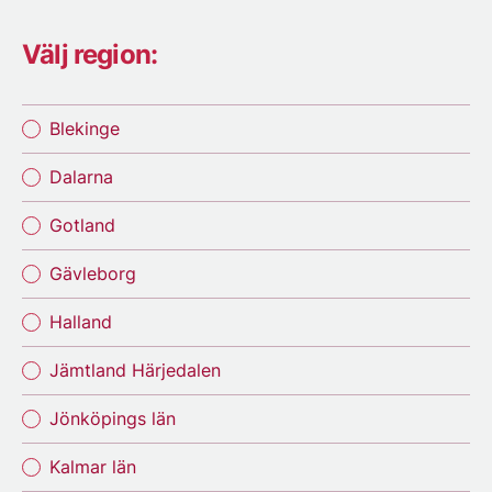
Välj region:
Blekinge
Dalarna
Gotland
Gävleborg
Halland
Jämtland Härjedalen
Jönköpings län
Kalmar län