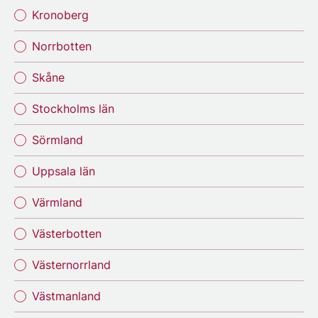
Kronoberg
Norrbotten
Skåne
Stockholms län
Sörmland
Uppsala län
Värmland
Västerbotten
Västernorrland
Västmanland