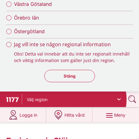
Västra Götaland
Örebro län
Östergötland
Jag vill inte se någon regional information
Obs! Detta val innebär att du inte ser regionalt innehåll
och viktig information som gäller just din region.
Stäng regionsväljaren
Stäng
Välj
region
Till startsidan för 1177
på 1177.se
på 1177.se
Meny
Logga in
Hitta vård