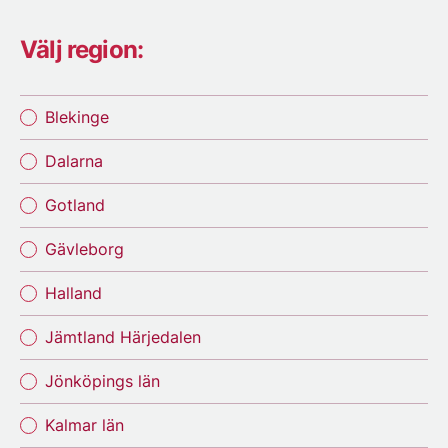
Välj region:
Blekinge
Dalarna
Gotland
Gävleborg
Halland
Jämtland Härjedalen
Jönköpings län
Kalmar län