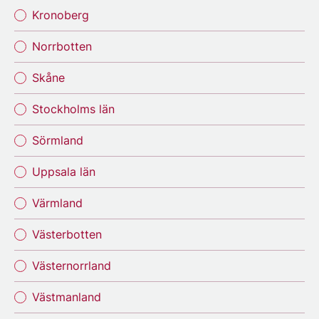
Kronoberg
Norrbotten
Skåne
Stockholms län
Sörmland
Uppsala län
Värmland
Västerbotten
Västernorrland
Västmanland