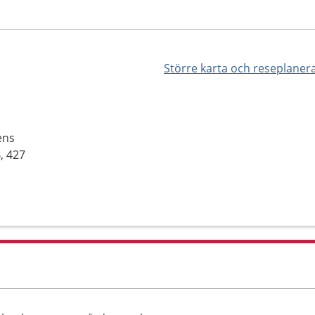
Större karta och reseplaner
ens
, 427