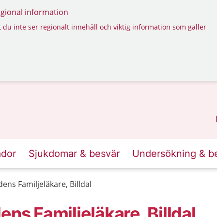
regional information
 du inte ser regionalt innehåll och viktig information som gäller
ador
Sjukdomar & besvär
Undersökning & b
ens Familjeläkare, Billdal
ns Familjeläkare, Billdal