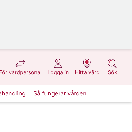
på 1177.se
på 1177.se
på 1177.se
på 1177.se
För vårdpersonal
Logga in
Hitta vård
Sök
ehandling
Så fungerar vården