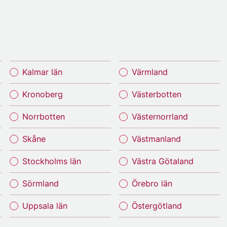
Kalmar län
Värmland
Kronoberg
Västerbotten
Norrbotten
Västernorrland
Skåne
Västmanland
Stockholms län
Västra Götaland
Sörmland
Örebro län
Uppsala län
Östergötland