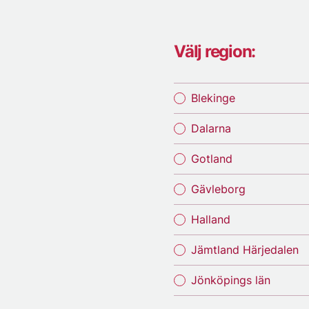
Välj region:
Blekinge
Dalarna
Gotland
Gävleborg
Halland
Jämtland Härjedalen
Jönköpings län