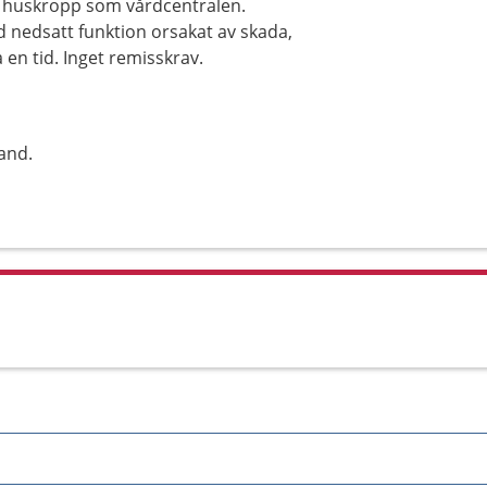
a huskropp som vårdcentralen.
d nedsatt funktion orsakat av skada,
 en tid. Inget remisskrav.
and.