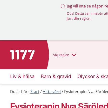
Jag vill inte se någon 
Obs! Detta val innebär att
just din region.
Till startsidan för 1177
Välj
region
Liv & hälsa
Barn & gravid
Olyckor & sk
Du är här:
Start
Hitta vård
Fysioterapin Nya Säröled
Fysioterapin Nya Särölede