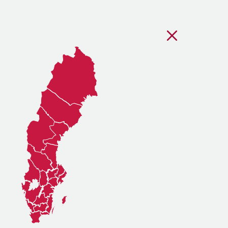
Stäng regionsvälj