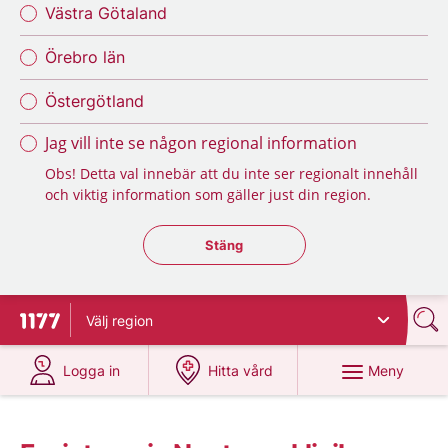
Västra Götaland
Örebro län
Östergötland
Jag vill inte se någon regional information
Obs! Detta val innebär att du inte ser regionalt innehåll
och viktig information som gäller just din region.
Stäng regionsväljaren
Stäng
Välj
region
Till startsidan för 1177
på 1177.se
på 1177.se
Meny
Logga in
Hitta vård