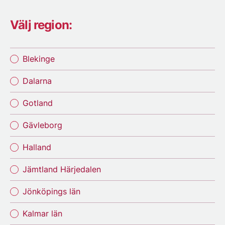
Välj region:
Blekinge
Dalarna
Gotland
Gävleborg
Halland
Jämtland Härjedalen
Jönköpings län
Kalmar län