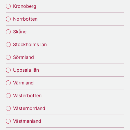
Kronoberg
Norrbotten
Skåne
Stockholms län
Sörmland
Uppsala län
Värmland
Västerbotten
Västernorrland
Västmanland