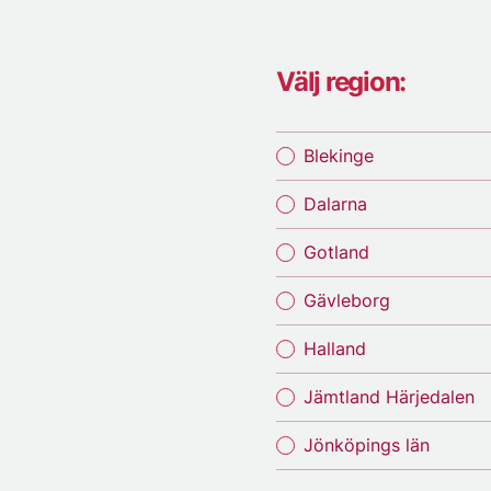
Välj region:
Blekinge
Dalarna
Gotland
Gävleborg
Halland
Jämtland Härjedalen
Jönköpings län