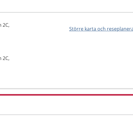
n 2C,
Större karta och reseplaner
n 2C,