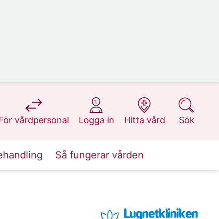
på 1177.se
på 1177.se
på 1177.se
på 1177.se
För vårdpersonal
Logga in
Hitta vård
Sök
ehandling
Så fungerar vården