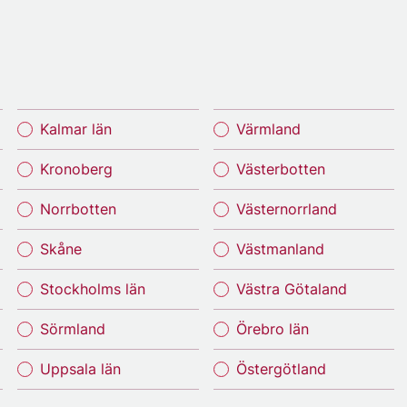
Kalmar län
Värmland
Kronoberg
Västerbotten
Norrbotten
Västernorrland
Skåne
Västmanland
Stockholms län
Västra Götaland
Sörmland
Örebro län
Uppsala län
Östergötland