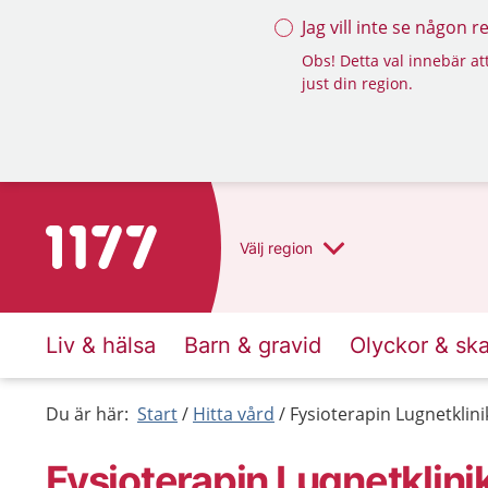
Jag vill inte se någon 
Obs! Detta val innebär att
just din region.
Till startsidan för 1177
Välj
region
Liv & hälsa
Barn & gravid
Olyckor & sk
Du är här:
Start
Hitta vård
Fysioterapin Lugnetklin
Fysioterapin Lugnetklini