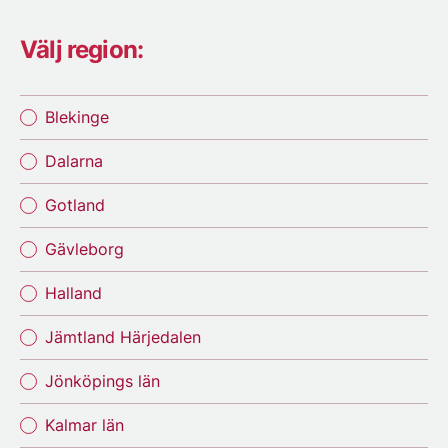
Välj region:
Blekinge
Dalarna
Gotland
Gävleborg
Halland
Jämtland Härjedalen
Jönköpings län
Kalmar län