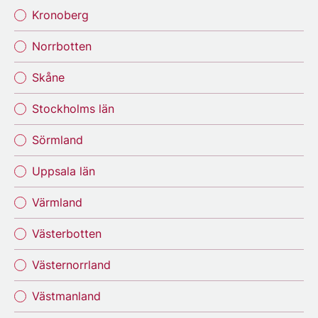
Kronoberg
Norrbotten
Skåne
Stockholms län
Sörmland
Uppsala län
Värmland
Västerbotten
Västernorrland
Västmanland