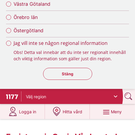
Västra Götaland
Örebro län
Östergötland
Jag vill inte se någon regional information
Obs! Detta val innebär att du inte ser regionalt innehåll
och viktig information som gäller just din region.
Stäng regionsväljaren
Stäng
Välj
region
Till startsidan för 1177
på 1177.se
på 1177.se
Meny
Logga in
Hitta vård