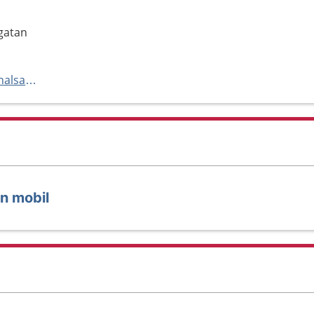
gatan
https://www.regionhalland.se/halsa-och-vard/vardcentralen-halland/
in mobil