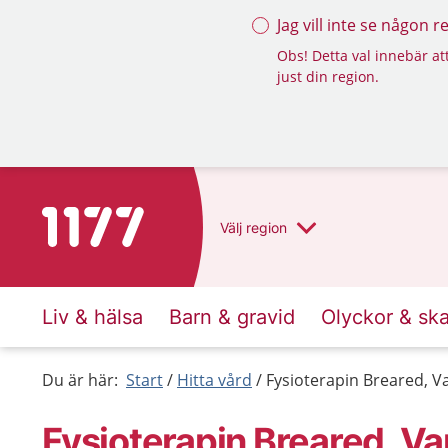
Jag vill inte se någon 
Obs! Detta val innebär att
just din region.
Till startsidan för 1177
Välj
region
Liv & hälsa
Barn & gravid
Olyckor & sk
Du är här:
Start
Hitta vård
Fysioterapin Breared, V
Fysioterapin Breared, V