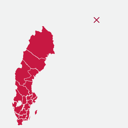
Stäng regionsvälj