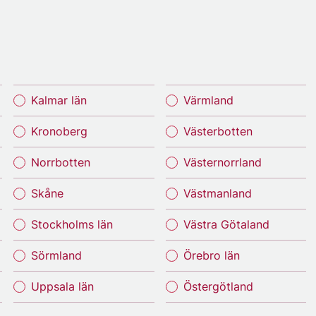
Kalmar län
Värmland
Kronoberg
Västerbotten
Norrbotten
Västernorrland
Skåne
Västmanland
Stockholms län
Västra Götaland
Sörmland
Örebro län
Uppsala län
Östergötland