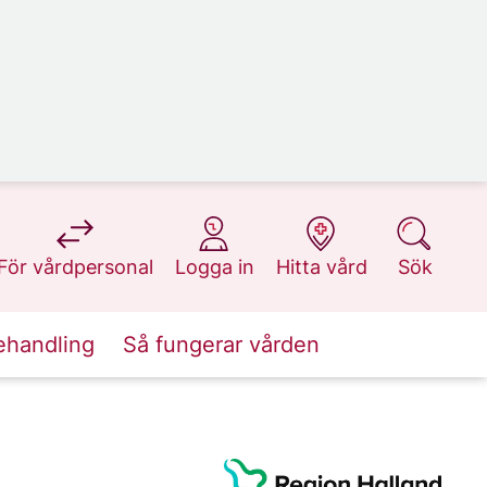
på 1177.se
på 1177.se
på 1177.se
på 1177.se
För vårdpersonal
Logga in
Hitta vård
Sök
ehandling
Så fungerar vården