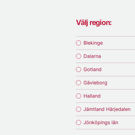
Välj region:
Blekinge
Dalarna
Gotland
Gävleborg
Halland
Jämtland Härjedalen
Jönköpings län