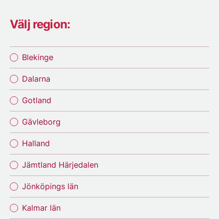
Välj region:
Blekinge
Dalarna
Gotland
Gävleborg
Halland
Jämtland Härjedalen
Jönköpings län
Kalmar län