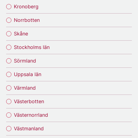
Kronoberg
Norrbotten
Skåne
Stockholms län
Sörmland
Uppsala län
Värmland
Västerbotten
Västernorrland
Västmanland