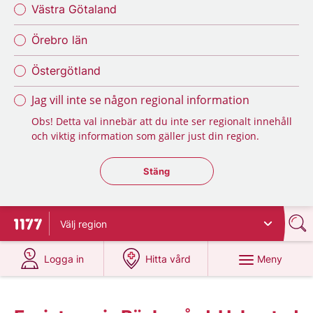
Västra Götaland
Örebro län
Östergötland
Jag vill inte se någon regional information
Obs! Detta val innebär att du inte ser regionalt innehåll
och viktig information som gäller just din region.
Stäng regionsväljaren
Stäng
Välj
region
Till startsidan för 1177
på 1177.se
på 1177.se
Meny
Logga in
Hitta vård