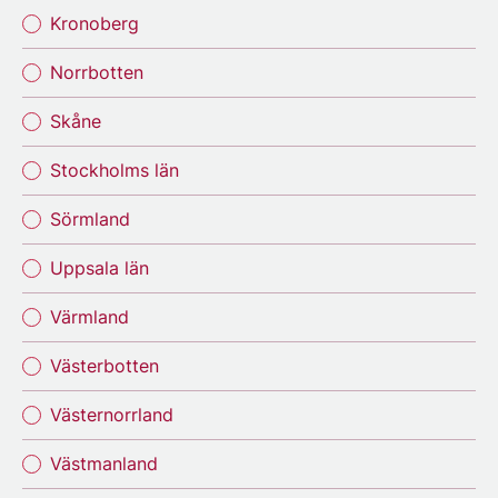
Kronoberg
Norrbotten
Skåne
Stockholms län
Sörmland
Uppsala län
Värmland
Västerbotten
Västernorrland
Västmanland