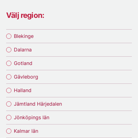
Välj region:
Blekinge
Dalarna
Gotland
Gävleborg
Halland
Jämtland Härjedalen
Jönköpings län
Kalmar län