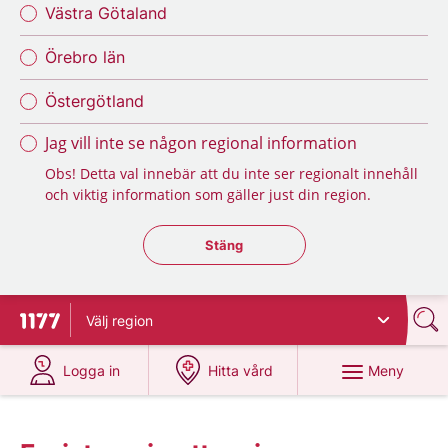
Västra Götaland
Örebro län
Östergötland
Jag vill inte se någon regional information
Obs! Detta val innebär att du inte ser regionalt innehåll
och viktig information som gäller just din region.
Stäng regionsväljaren
Stäng
Välj
region
Till startsidan för 1177
på 1177.se
på 1177.se
Meny
Logga in
Hitta vård