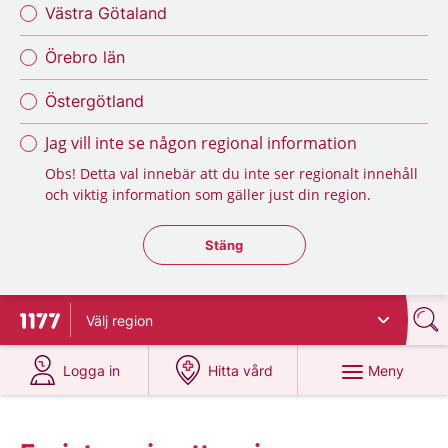
Västra Götaland
Örebro län
Östergötland
Jag vill inte se någon regional information
Obs! Detta val innebär att du inte ser regionalt innehåll
och viktig information som gäller just din region.
Stäng regionsväljaren
Stäng
Välj
region
Till startsidan för 1177
på 1177.se
på 1177.se
Meny
Logga in
Hitta vård