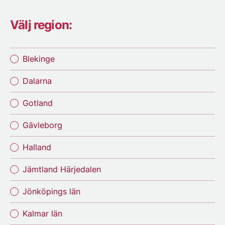
Välj region:
Blekinge
Dalarna
Gotland
Gävleborg
Halland
Jämtland Härjedalen
Jönköpings län
Kalmar län