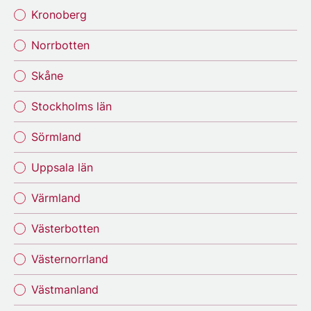
Kronoberg
Norrbotten
Skåne
Stockholms län
Sörmland
Uppsala län
Värmland
Västerbotten
Västernorrland
Västmanland