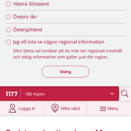
Västra Götaland
Örebro län
Östergötland
Jag vill inte se någon regional information
Obs! Detta val innebär att du inte ser regionalt innehåll
och viktig information som gäller just din region.
Stäng regionsväljaren
Stäng
Välj
region
Till startsidan för 1177
på 1177.se
på 1177.se
Meny
Logga in
Hitta vård