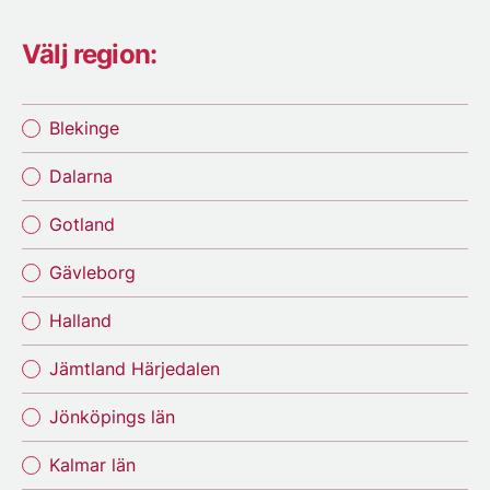
Välj region:
Blekinge
Dalarna
Gotland
Gävleborg
Halland
Jämtland Härjedalen
Jönköpings län
Kalmar län