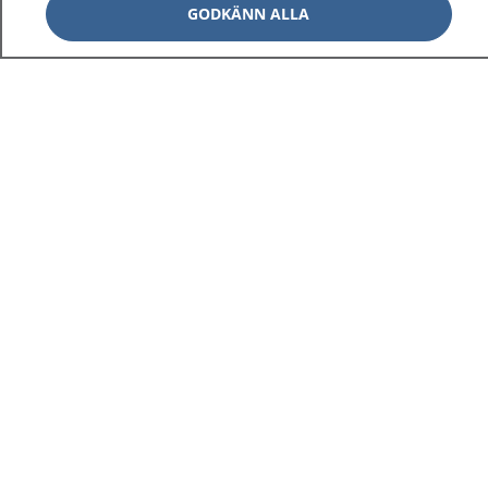
GODKÄNN ALLA
1177
–
tryggt om din hälsa och vård