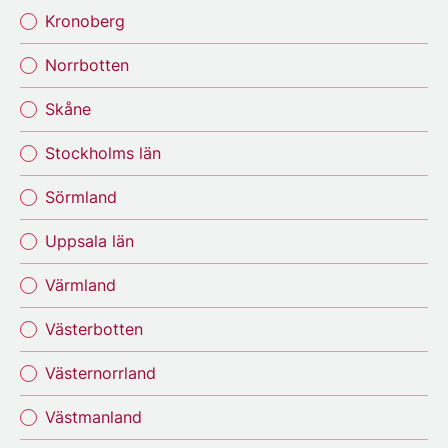
Kronoberg
Norrbotten
Skåne
Stockholms län
Sörmland
Uppsala län
Värmland
Västerbotten
Västernorrland
Västmanland