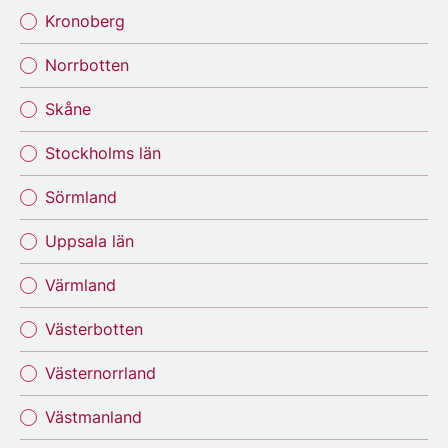
Kronoberg
Norrbotten
Skåne
Stockholms län
Sörmland
Uppsala län
Värmland
Västerbotten
Västernorrland
Västmanland