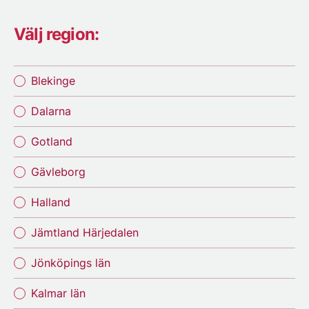
Välj region:
Blekinge
Dalarna
Gotland
Gävleborg
Halland
Jämtland Härjedalen
Jönköpings län
Kalmar län