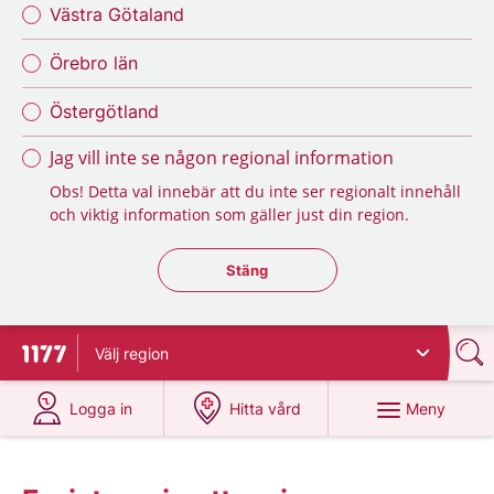
Västra Götaland
Örebro län
Östergötland
Jag vill inte se någon regional information
Obs! Detta val innebär att du inte ser regionalt innehåll
och viktig information som gäller just din region.
Stäng regionsväljaren
Stäng
Välj
region
Till startsidan för 1177
på 1177.se
på 1177.se
Meny
Logga in
Hitta vård