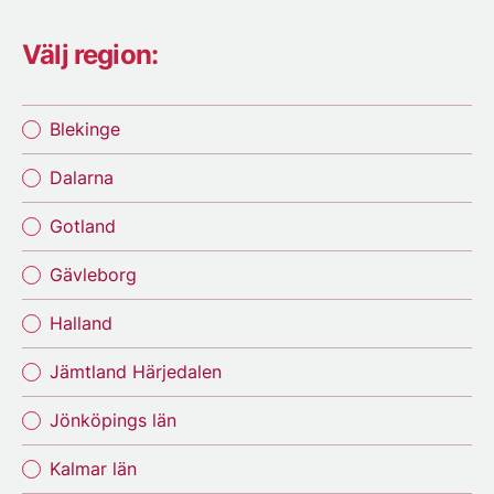
Välj region:
Blekinge
Dalarna
Gotland
Gävleborg
Halland
Jämtland Härjedalen
Jönköpings län
Kalmar län