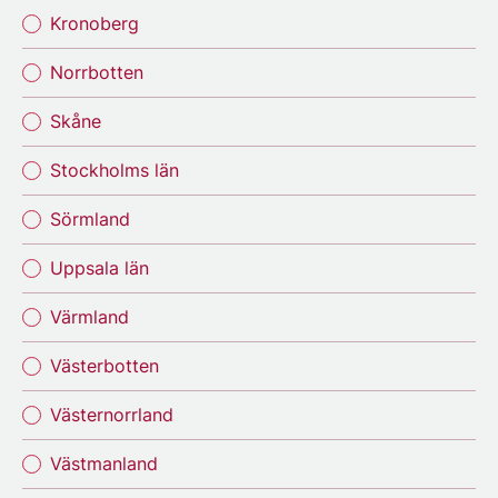
Kronoberg
Norrbotten
Skåne
Stockholms län
Sörmland
Uppsala län
Värmland
Västerbotten
Västernorrland
Västmanland