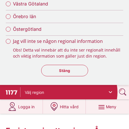
Västra Götaland
Örebro län
Östergötland
Jag vill inte se någon regional information
Obs! Detta val innebär att du inte ser regionalt innehåll
och viktig information som gäller just din region.
Stäng regionsväljaren
Stäng
Välj
region
Till startsidan för 1177
på 1177.se
på 1177.se
Meny
Logga in
Hitta vård