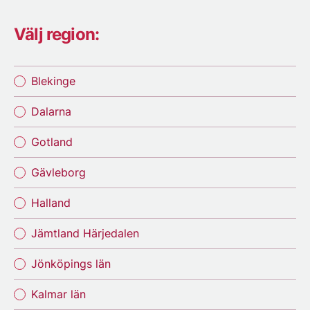
Välj region:
Blekinge
Dalarna
Gotland
Gävleborg
Halland
Jämtland Härjedalen
Jönköpings län
Kalmar län