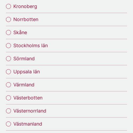
Kronoberg
Norrbotten
Skåne
Stockholms län
Sörmland
Uppsala län
Värmland
Västerbotten
Västernorrland
Västmanland