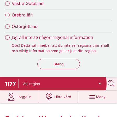
Västra Götaland
Örebro län
Östergötland
Jag vill inte se någon regional information
Obs! Detta val innebär att du inte ser regionalt innehåll
och viktig information som gäller just din region.
Stäng regionsväljaren
Stäng
Välj
region
Till startsidan för 1177
på 1177.se
på 1177.se
Meny
Logga in
Hitta vård