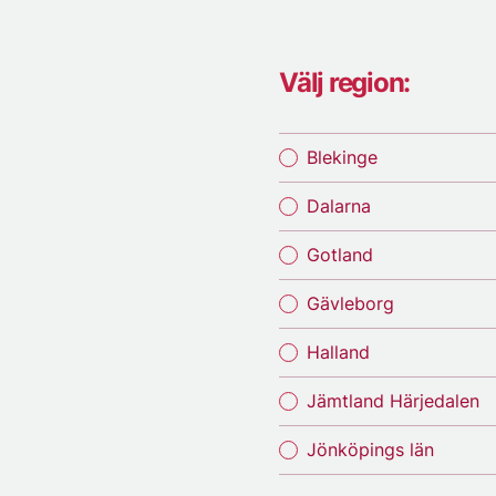
Välj region:
Blekinge
Dalarna
Gotland
Gävleborg
Halland
Jämtland Härjedalen
Jönköpings län