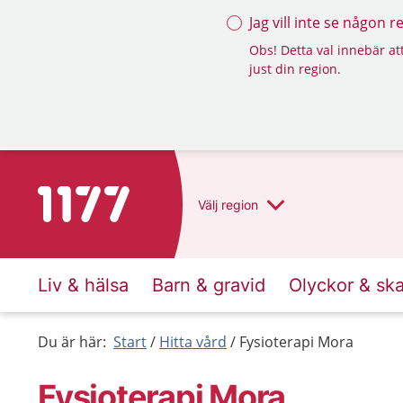
Jag vill inte se någon 
Obs! Detta val innebär att
just din region.
Till startsidan för 1177
Välj
region
Liv & hälsa
Barn & gravid
Olyckor & sk
Du är här:
Start
Hitta vård
Fysioterapi Mora
Fysioterapi Mora