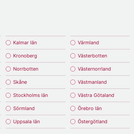
Kalmar län
Värmland
Kronoberg
Västerbotten
Norrbotten
Västernorrland
Skåne
Västmanland
Stockholms län
Västra Götaland
Sörmland
Örebro län
Uppsala län
Östergötland