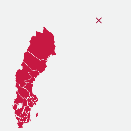
Stäng regionsvälj