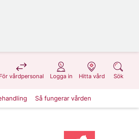
på 1177.se
på 1177.se
på 1177.se
på 1177.se
För vårdpersonal
Logga in
Hitta vård
Sök
ehandling
Så fungerar vården