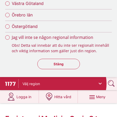
Västra Götaland
Örebro län
Östergötland
Jag vill inte se någon regional information
Obs! Detta val innebär att du inte ser regionalt innehåll
och viktig information som gäller just din region.
Stäng regionsväljaren
Stäng
Välj
region
Till startsidan för 1177
på 1177.se
på 1177.se
Meny
Logga in
Hitta vård