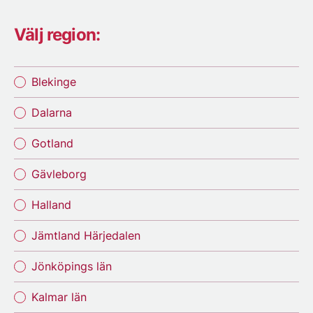
Välj region:
Blekinge
Dalarna
Gotland
Gävleborg
Halland
Jämtland Härjedalen
Jönköpings län
Kalmar län