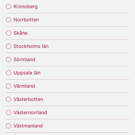
Kronoberg
Norrbotten
Skåne
Stockholms län
Sörmland
Uppsala län
Värmland
Västerbotten
Västernorrland
Västmanland