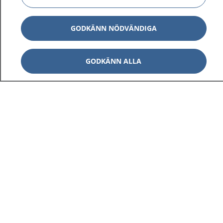
GODKÄNN NÖDVÄNDIGA
GODKÄNN ALLA
1177
–
tryggt om din hälsa och vård