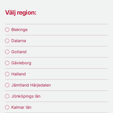
Välj region:
Blekinge
Dalarna
Gotland
Gävleborg
Halland
Jämtland Härjedalen
Jönköpings län
Kalmar län