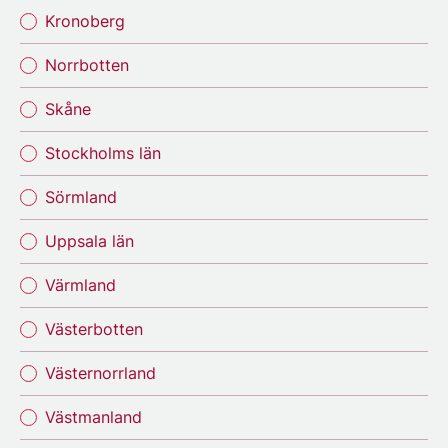
Kronoberg
Norrbotten
Skåne
Stockholms län
Sörmland
Uppsala län
Värmland
Västerbotten
Västernorrland
Västmanland