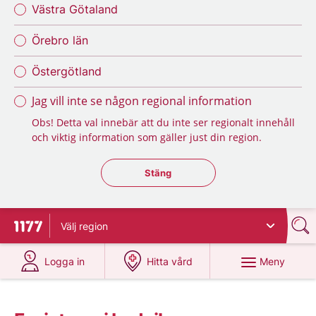
Västra Götaland
Örebro län
Östergötland
Jag vill inte se någon regional information
Obs! Detta val innebär att du inte ser regionalt innehåll
och viktig information som gäller just din region.
Stäng regionsväljaren
Stäng
Välj
region
Till startsidan för 1177
på 1177.se
på 1177.se
Meny
Logga in
Hitta vård