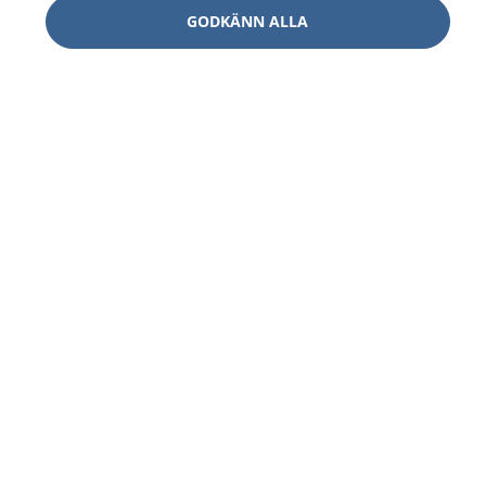
GODKÄNN ALLA
1177
–
tryggt om din hälsa och vård