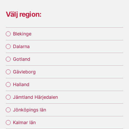
Välj region:
Blekinge
Dalarna
Gotland
Gävleborg
Halland
Jämtland Härjedalen
Jönköpings län
Kalmar län