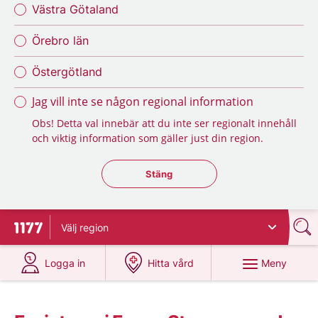
Västra Götaland
Örebro län
Östergötland
Jag vill inte se någon regional information
Obs! Detta val innebär att du inte ser regionalt innehåll
och viktig information som gäller just din region.
Stäng regionsväljaren
Stäng
Välj
region
Till startsidan för 1177
på 1177.se
på 1177.se
Meny
Logga in
Hitta vård