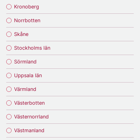
Kronoberg
Norrbotten
Skåne
Stockholms län
Sörmland
Uppsala län
Värmland
Västerbotten
Västernorrland
Västmanland