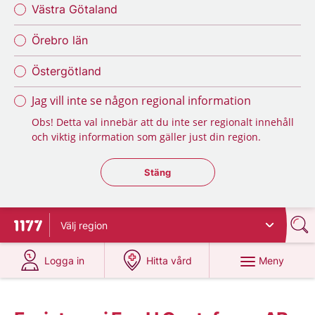
Västra Götaland
Örebro län
Östergötland
Jag vill inte se någon regional information
Obs! Detta val innebär att du inte ser regionalt innehåll
och viktig information som gäller just din region.
Stäng regionsväljaren
Stäng
Välj
region
Till startsidan för 1177
på 1177.se
på 1177.se
Meny
Logga in
Hitta vård