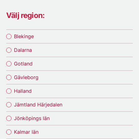
Välj region:
Blekinge
Dalarna
Gotland
Gävleborg
Halland
Jämtland Härjedalen
Jönköpings län
Kalmar län