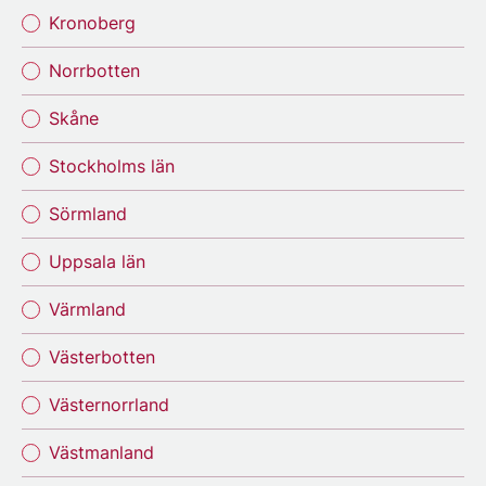
Kronoberg
Norrbotten
Skåne
Stockholms län
Sörmland
Uppsala län
Värmland
Västerbotten
Västernorrland
Västmanland