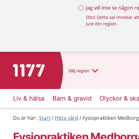
Jag vill inte se någon 
Obs! Detta val innebär att
just din region.
Till startsidan för 1177
Välj
region
Liv & hälsa
Barn & gravid
Olyckor & sk
Du är här:
Start
Hitta vård
Fysiopraktiken Medborg
Fysiopraktiken Medborga