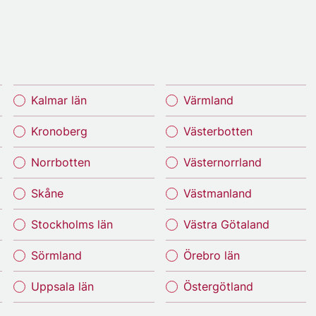
Kalmar län
Värmland
Kronoberg
Västerbotten
Norrbotten
Västernorrland
Skåne
Västmanland
Stockholms län
Västra Götaland
Sörmland
Örebro län
Uppsala län
Östergötland