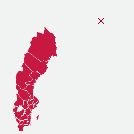
Stäng regionsvälj