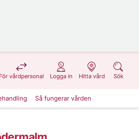
på 1177.se
på 1177.se
på 1177.se
på 1177.se
För vårdpersonal
Logga in
Hitta vård
Sök
ehandling
Så fungerar vården
Södermalm