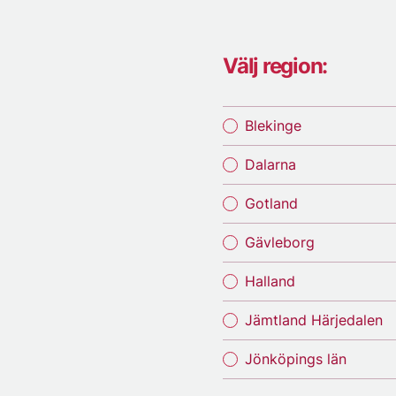
Välj region:
Blekinge
Dalarna
Gotland
Gävleborg
Halland
Jämtland Härjedalen
Jönköpings län