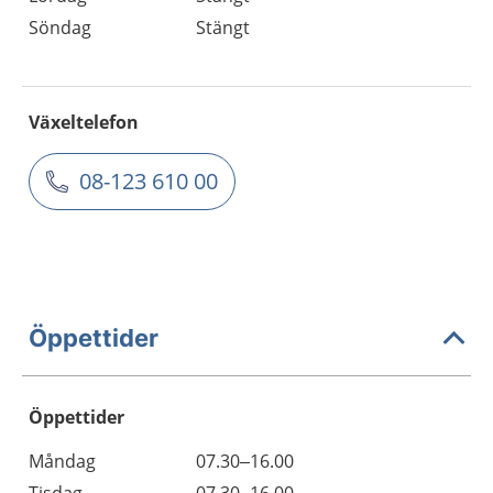
Söndag
Stängt
Växeltelefon
08-123 610 00
Öppettider
Öppettider
Öppettider
Kommentarer
Måndag
07.30–16.00
Dag