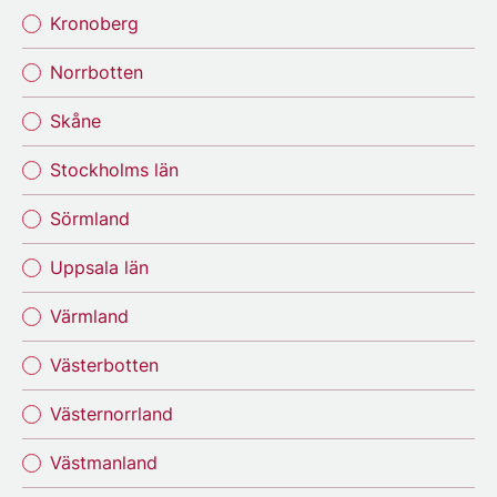
Kronoberg
Norrbotten
Skåne
Stockholms län
Sörmland
Uppsala län
Värmland
Västerbotten
Västernorrland
Västmanland