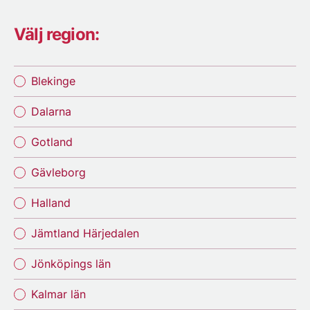
Välj region:
Blekinge
Dalarna
Gotland
Gävleborg
Halland
Jämtland Härjedalen
Jönköpings län
Kalmar län