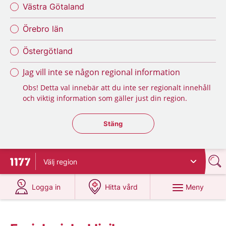
Västra Götaland
Örebro län
Östergötland
Jag vill inte se någon regional information
Obs! Detta val innebär att du inte ser regionalt innehåll
och viktig information som gäller just din region.
Stäng regionsväljaren
Stäng
Välj
region
Till startsidan för 1177
på 1177.se
på 1177.se
Meny
Logga in
Hitta vård