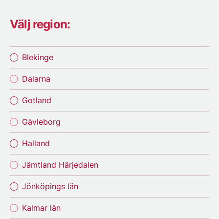
Välj region:
Blekinge
Dalarna
Gotland
Gävleborg
Halland
Jämtland Härjedalen
Jönköpings län
Kalmar län