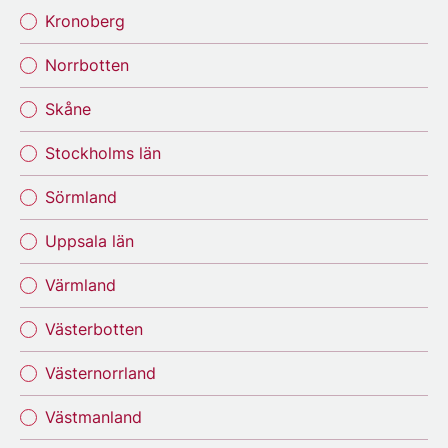
Kronoberg
Norrbotten
Skåne
Stockholms län
Sörmland
Uppsala län
Värmland
Västerbotten
Västernorrland
Västmanland