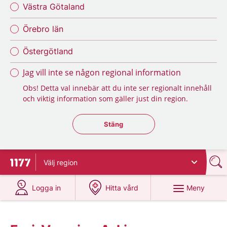
Västra Götaland
Örebro län
Östergötland
Jag vill inte se någon regional information
Obs! Detta val innebär att du inte ser regionalt innehåll
och viktig information som gäller just din region.
Stäng regionsväljaren
Stäng
Välj
region
Till startsidan för 1177
på 1177.se
på 1177.se
Meny
Logga in
Hitta vård