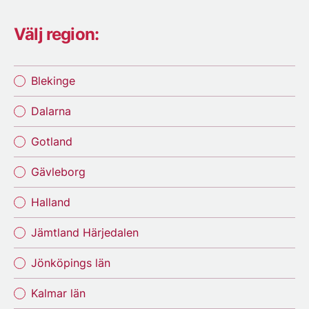
Välj region:
Blekinge
Dalarna
Gotland
Gävleborg
Halland
Jämtland Härjedalen
Jönköpings län
Kalmar län