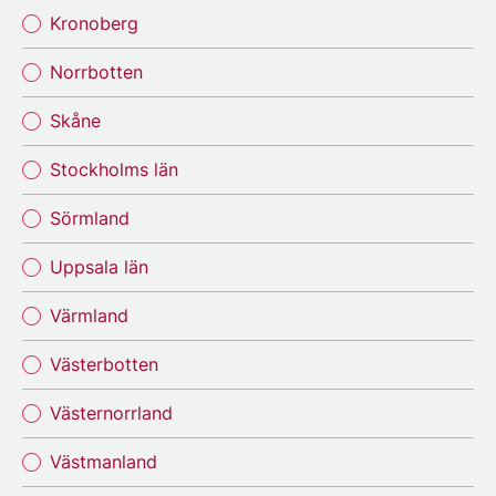
Kronoberg
Norrbotten
Skåne
Stockholms län
Sörmland
Uppsala län
Värmland
Västerbotten
Västernorrland
Västmanland