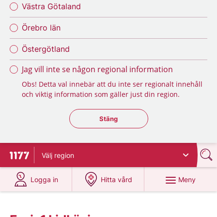
Västra Götaland
Örebro län
Östergötland
Jag vill inte se någon regional information
Obs! Detta val innebär att du inte ser regionalt innehåll
och viktig information som gäller just din region.
Stäng regionsväljaren
Stäng
Välj
region
Till startsidan för 1177
på 1177.se
på 1177.se
Meny
Logga in
Hitta vård