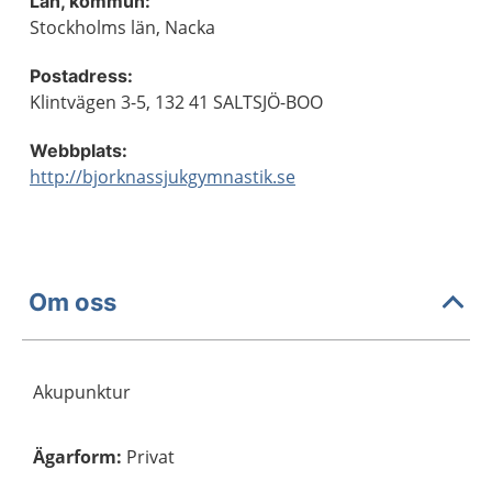
Län, kommun:
Stockholms län, Nacka
Postadress:
Klintvägen 3-5, 132 41 SALTSJÖ-BOO
Webbplats:
http://bjorknassjukgymnastik.se
Om oss
Akupunktur
Ägarform
:
Privat