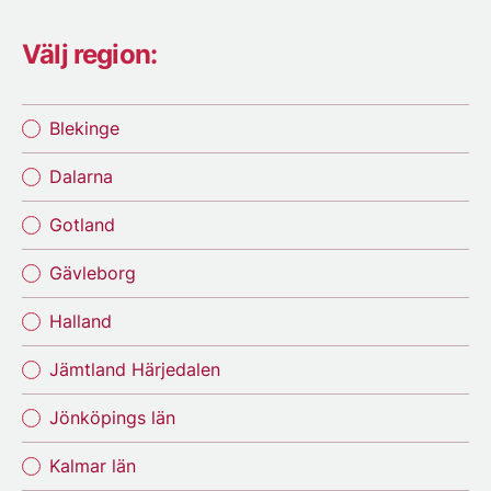
Välj region:
Blekinge
Dalarna
Gotland
Gävleborg
Halland
Jämtland Härjedalen
Jönköpings län
Kalmar län