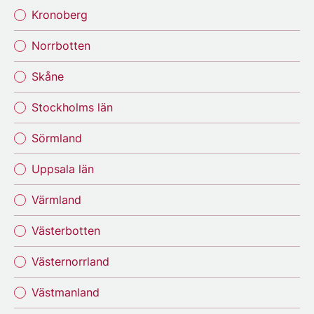
Kronoberg
Norrbotten
Skåne
Stockholms län
Sörmland
Uppsala län
Värmland
Västerbotten
Västernorrland
Västmanland