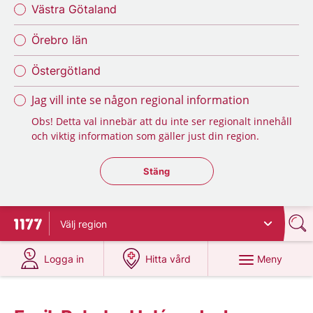
Västra Götaland
Örebro län
Östergötland
Jag vill inte se någon regional information
Obs! Detta val innebär att du inte ser regionalt innehåll
och viktig information som gäller just din region.
Stäng regionsväljaren
Stäng
Välj
region
Till startsidan för 1177
på 1177.se
på 1177.se
Meny
Logga in
Hitta vård