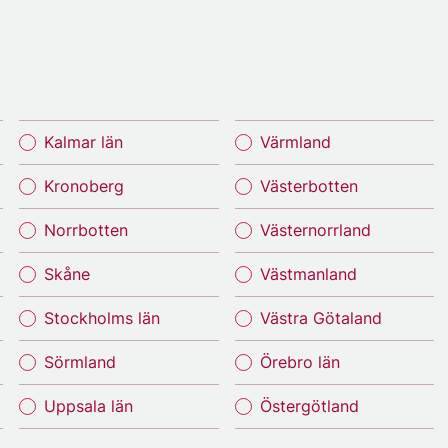
Kalmar län
Värmland
Kronoberg
Västerbotten
Norrbotten
Västernorrland
Skåne
Västmanland
Stockholms län
Västra Götaland
Sörmland
Örebro län
Uppsala län
Östergötland