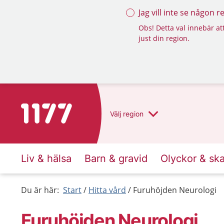
Jag vill inte se någon 
Obs! Detta val innebär att
just din region.
Till startsidan för 1177
Välj
region
Liv & hälsa
Barn & gravid
Olyckor & sk
Du är här:
Start
Hitta vård
Furuhöjden Neurologi
Furuhöjden Neurologi