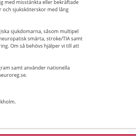
ig med misstänkta eller bekräftade
er och sjuksköterskor med lång
giska sjukdomarna, såsom multipel
 neuropatisk smärta, stroke/TIA samt
ng. Om så behövs hjälper vi till att
program samt använder nationella
/neuroreg.se.
ckholm.