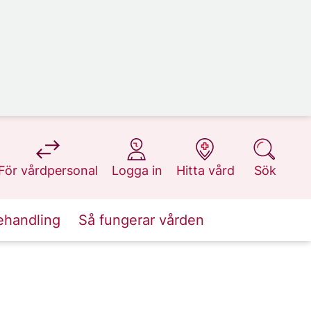
på 1177.se
på 1177.se
på 1177.se
på 1177.se
För vårdpersonal
Logga in
Hitta vård
Sök
ehandling
Så fungerar vården