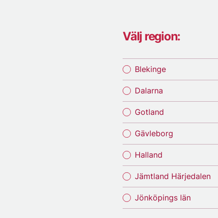
Välj region:
Blekinge
Dalarna
Gotland
Gävleborg
Halland
Jämtland Härjedalen
Jönköpings län