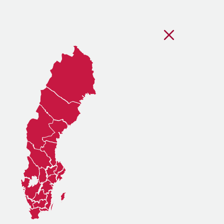
Stäng regionsvälj