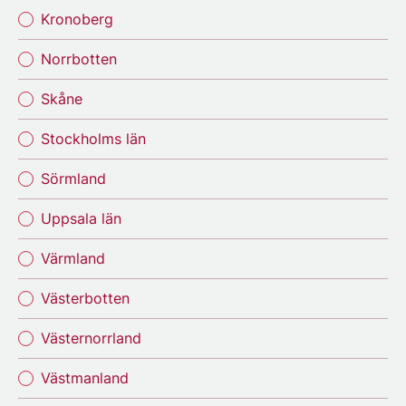
Kronoberg
Norrbotten
Skåne
Stockholms län
Sörmland
Uppsala län
Värmland
Västerbotten
Västernorrland
Västmanland