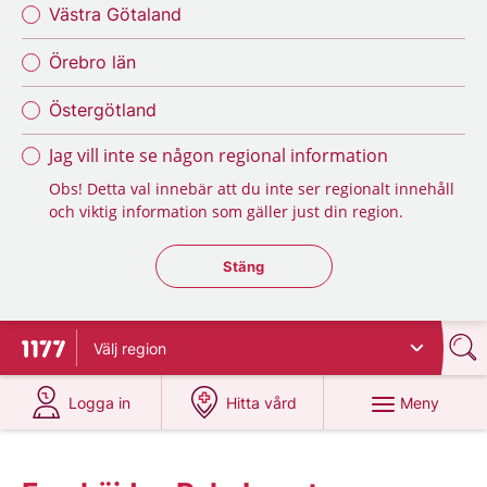
Västra Götaland
Örebro län
Östergötland
Jag vill inte se någon regional information
Obs! Detta val innebär att du inte ser regionalt innehåll
och viktig information som gäller just din region.
Stäng regionsväljaren
Stäng
Välj
region
Till startsidan för 1177
på 1177.se
på 1177.se
Meny
Logga in
Hitta vård