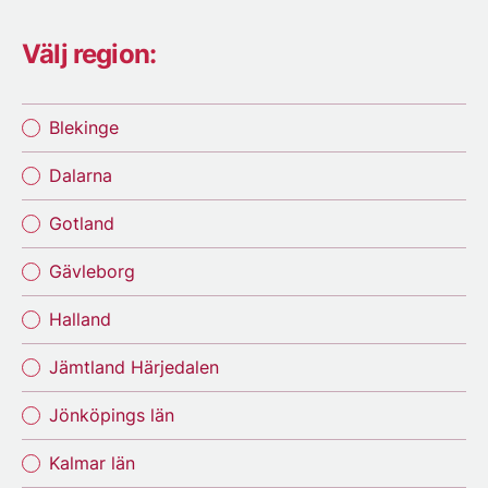
Välj region:
Blekinge
Dalarna
Gotland
Gävleborg
Halland
Jämtland Härjedalen
Jönköpings län
Kalmar län