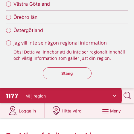
Västra Götaland
Örebro län
Östergötland
Jag vill inte se någon regional information
Obs! Detta val innebär att du inte ser regionalt innehåll
och viktig information som gäller just din region.
Stäng regionsväljaren
Stäng
Välj
region
Till startsidan för 1177
på 1177.se
på 1177.se
Meny
Logga in
Hitta vård