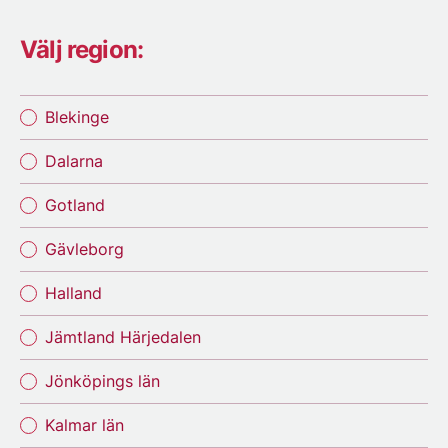
Välj region:
Blekinge
Dalarna
Gotland
Gävleborg
Halland
Jämtland Härjedalen
Jönköpings län
Kalmar län