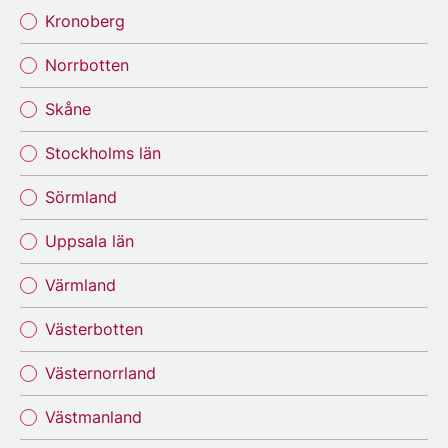
Kronoberg
Norrbotten
Skåne
Stockholms län
Sörmland
Uppsala län
Värmland
Västerbotten
Västernorrland
Västmanland