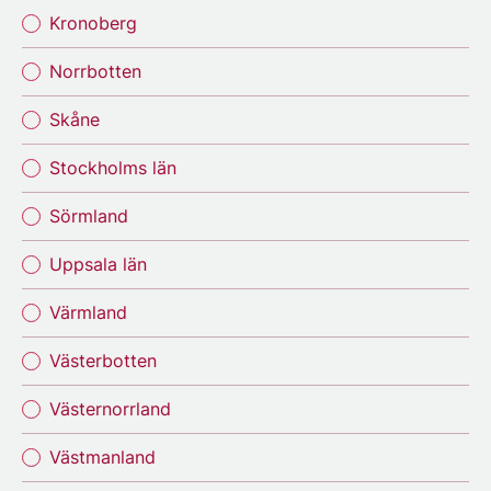
Kronoberg
Norrbotten
Skåne
Stockholms län
Sörmland
Uppsala län
Värmland
Västerbotten
Västernorrland
Västmanland