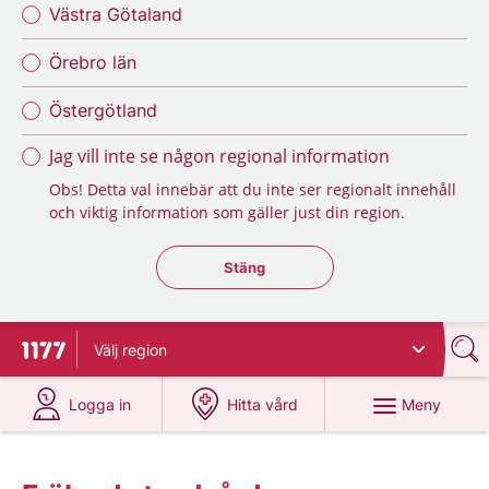
Västra Götaland
Örebro län
Östergötland
Jag vill inte se någon regional information
Obs! Detta val innebär att du inte ser regionalt innehåll
och viktig information som gäller just din region.
Stäng regionsväljaren
Stäng
Välj
region
Till startsidan för 1177
på 1177.se
på 1177.se
Meny
Logga in
Hitta vård