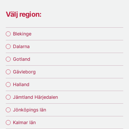
Välj region:
Blekinge
Dalarna
Gotland
Gävleborg
Halland
Jämtland Härjedalen
Jönköpings län
Kalmar län