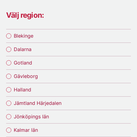
Välj region:
Blekinge
Dalarna
Gotland
Gävleborg
Halland
Jämtland Härjedalen
Jönköpings län
Kalmar län