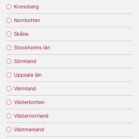
Kronoberg
Norrbotten
Skåne
Stockholms län
Sörmland
Uppsala län
Värmland
Västerbotten
Västernorrland
Västmanland