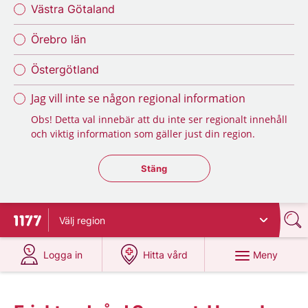
Västra Götaland
Örebro län
Östergötland
Jag vill inte se någon regional information
Obs! Detta val innebär att du inte ser regionalt innehåll
och viktig information som gäller just din region.
Stäng regionsväljaren
Stäng
Välj
region
Till startsidan för 1177
på 1177.se
på 1177.se
Meny
Logga in
Hitta vård