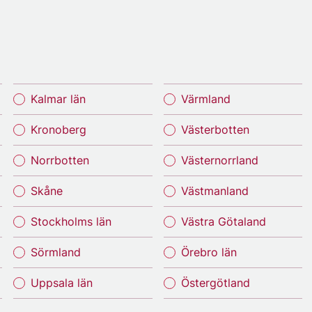
Kalmar län
Värmland
Kronoberg
Västerbotten
Norrbotten
Västernorrland
Skåne
Västmanland
Stockholms län
Västra Götaland
Sörmland
Örebro län
Uppsala län
Östergötland