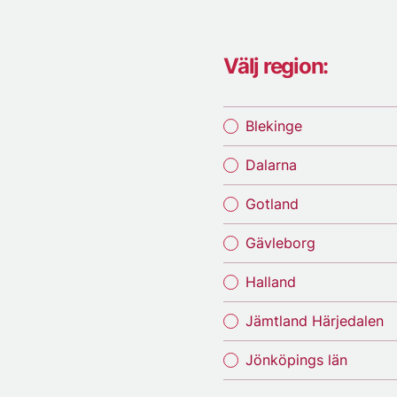
Välj region:
Blekinge
Dalarna
Gotland
Gävleborg
Halland
Jämtland Härjedalen
Jönköpings län