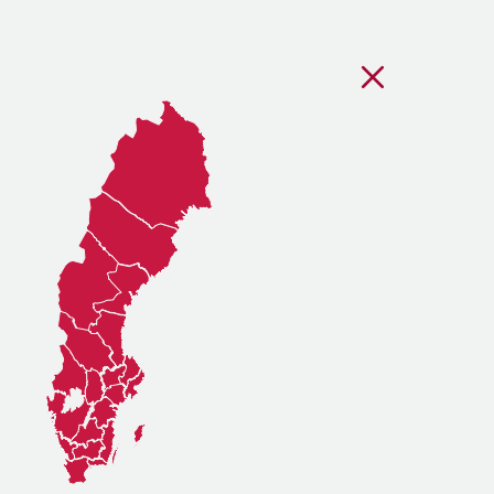
Stäng regionsvälj