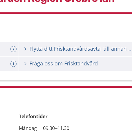
Flytta ditt Frisktandvårdsavtal till annan Folktandv
Fråga oss om Frisktandvård
Telefontider
Öppettider
Kommentarer
Måndag
09.30–11.30
Dag