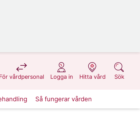
på 1177.se
på 1177.se
på 1177.se
på 1177.se
För vårdpersonal
Logga in
Hitta vård
Sök
ehandling
Så fungerar vården