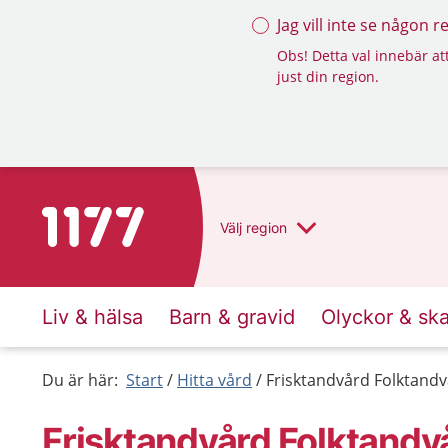
Jag vill inte se någon 
Obs! Detta val innebär att
just din region.
Till startsidan för 1177
Välj
region
Liv & hälsa
Barn & gravid
Olyckor & sk
Du är här:
Start
Hitta vård
Frisktandvård Folktand
Frisktandvård Folktandv