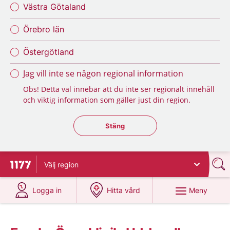
Västra Götaland
Örebro län
Östergötland
Jag vill inte se någon regional information
Obs! Detta val innebär att du inte ser regionalt innehåll
och viktig information som gäller just din region.
Stäng regionsväljaren
Stäng
Välj
region
Till startsidan för 1177
på 1177.se
på 1177.se
Meny
Logga in
Hitta vård