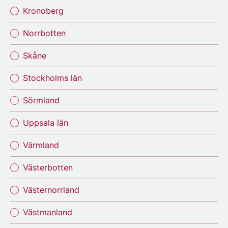
Kronoberg
Norrbotten
Skåne
Stockholms län
Sörmland
Uppsala län
Värmland
Västerbotten
Västernorrland
Västmanland