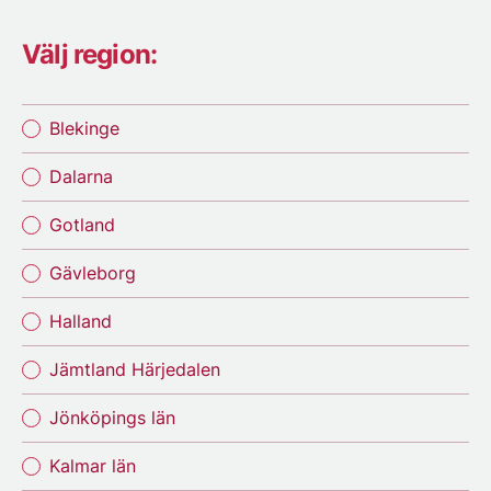
Välj region:
Blekinge
Dalarna
Gotland
Gävleborg
Halland
Jämtland Härjedalen
Jönköpings län
Kalmar län