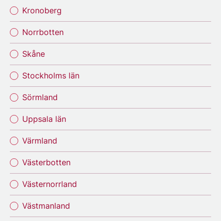
Kronoberg
Norrbotten
Skåne
Stockholms län
Sörmland
Uppsala län
Värmland
Västerbotten
Västernorrland
Västmanland