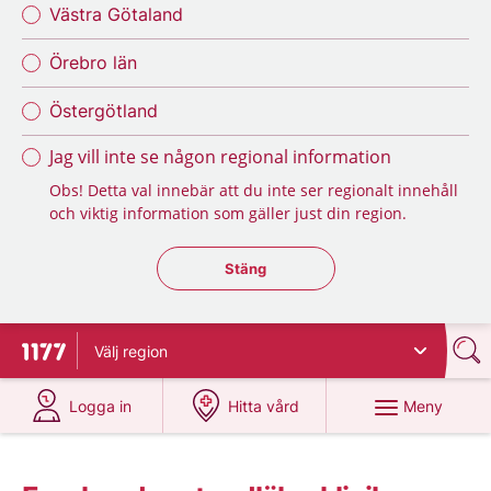
Västra Götaland
Örebro län
Östergötland
Jag vill inte se någon regional information
Obs! Detta val innebär att du inte ser regionalt innehåll
och viktig information som gäller just din region.
Stäng regionsväljaren
Stäng
Välj
region
Till startsidan för 1177
på 1177.se
på 1177.se
Meny
Logga in
Hitta vård