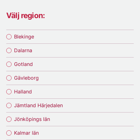
Välj region:
Blekinge
Dalarna
Gotland
Gävleborg
Halland
Jämtland Härjedalen
Jönköpings län
Kalmar län