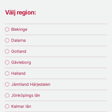
Välj region:
Blekinge
Dalarna
Gotland
Gävleborg
Halland
Jämtland Härjedalen
Jönköpings län
Kalmar län