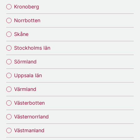
Kronoberg
Norrbotten
Skåne
Stockholms län
Sörmland
Uppsala län
Värmland
Västerbotten
Västernorrland
Västmanland