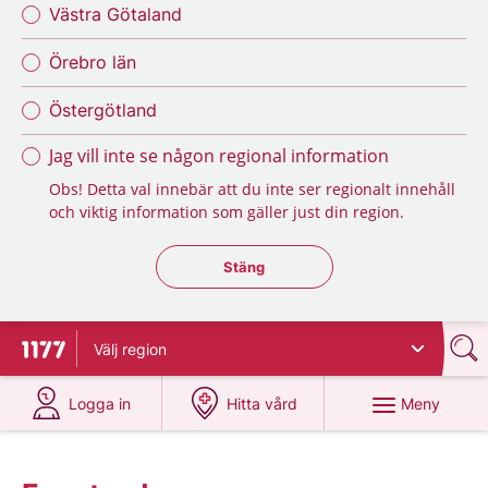
Västra Götaland
Örebro län
Östergötland
Jag vill inte se någon regional information
Obs! Detta val innebär att du inte ser regionalt innehåll
och viktig information som gäller just din region.
Stäng regionsväljaren
Stäng
Välj
region
Till startsidan för 1177
på 1177.se
på 1177.se
Meny
Logga in
Hitta vård