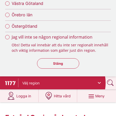
Västra Götaland
Örebro län
Östergötland
Jag vill inte se någon regional information
Obs! Detta val innebär att du inte ser regionalt innehåll
och viktig information som gäller just din region.
Stäng regionsväljaren
Stäng
Välj
region
Till startsidan för 1177
på 1177.se
på 1177.se
Meny
Logga in
Hitta vård