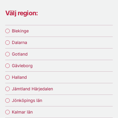
Välj region:
Blekinge
Dalarna
Gotland
Gävleborg
Halland
Jämtland Härjedalen
Jönköpings län
Kalmar län