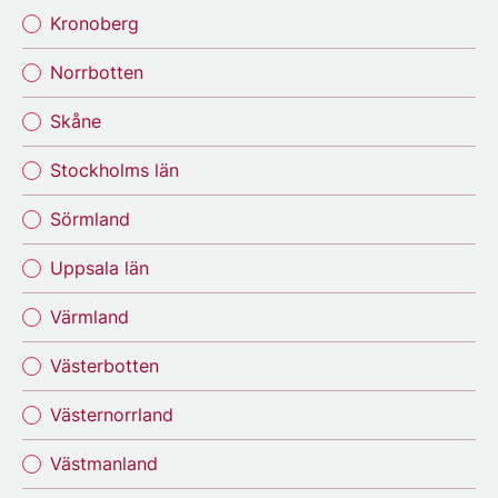
Kronoberg
Norrbotten
Skåne
Stockholms län
Sörmland
Uppsala län
Värmland
Västerbotten
Västernorrland
Västmanland