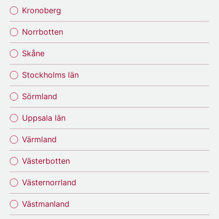
Kronoberg
Norrbotten
Skåne
Stockholms län
Sörmland
Uppsala län
Värmland
Västerbotten
Västernorrland
Västmanland