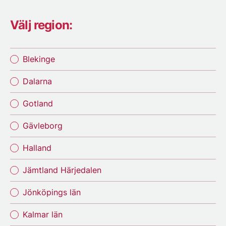
Välj region:
Blekinge
Dalarna
Gotland
Gävleborg
Halland
Jämtland Härjedalen
Jönköpings län
Kalmar län