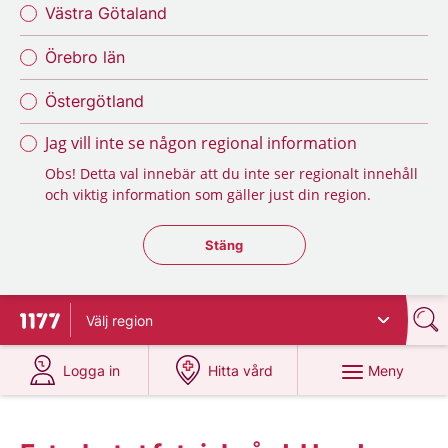
Västra Götaland
Örebro län
Östergötland
Jag vill inte se någon regional information
Obs! Detta val innebär att du inte ser regionalt innehåll
och viktig information som gäller just din region.
Stäng regionsväljaren
Stäng
Välj
region
Till startsidan för 1177
på 1177.se
på 1177.se
Meny
Logga in
Hitta vård