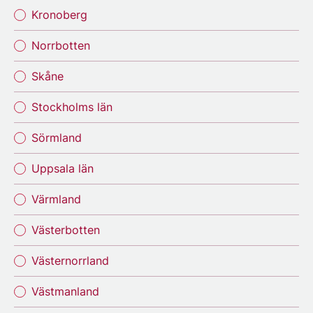
Kronoberg
Norrbotten
Skåne
Stockholms län
Sörmland
Uppsala län
Värmland
Västerbotten
Västernorrland
Västmanland