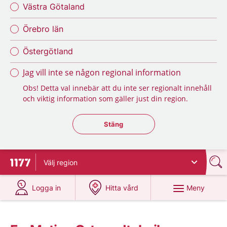
Västra Götaland
Örebro län
Östergötland
Jag vill inte se någon regional information
Obs! Detta val innebär att du inte ser regionalt innehåll
och viktig information som gäller just din region.
Stäng regionsväljaren
Stäng
Välj
region
Till startsidan för 1177
på 1177.se
på 1177.se
Meny
Logga in
Hitta vård