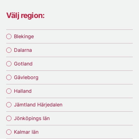
Välj region:
Blekinge
Dalarna
Gotland
Gävleborg
Halland
Jämtland Härjedalen
Jönköpings län
Kalmar län