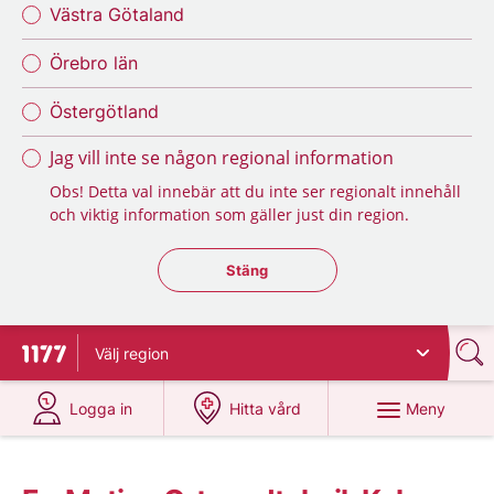
Västra Götaland
Örebro län
Östergötland
Jag vill inte se någon regional information
Obs! Detta val innebär att du inte ser regionalt innehåll
och viktig information som gäller just din region.
Stäng regionsväljaren
Stäng
Välj
region
Till startsidan för 1177
på 1177.se
på 1177.se
Meny
Logga in
Hitta vård