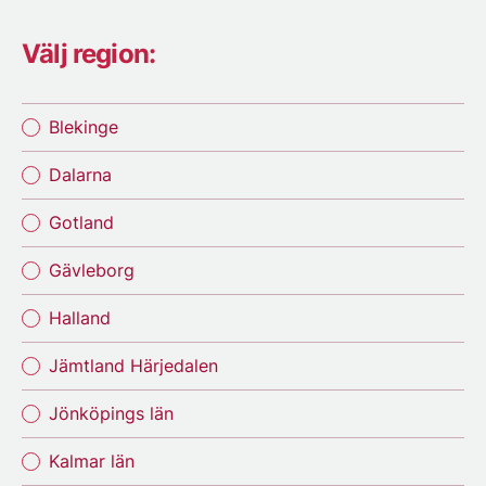
Välj region:
Blekinge
Dalarna
Gotland
Gävleborg
Halland
Jämtland Härjedalen
Jönköpings län
Kalmar län