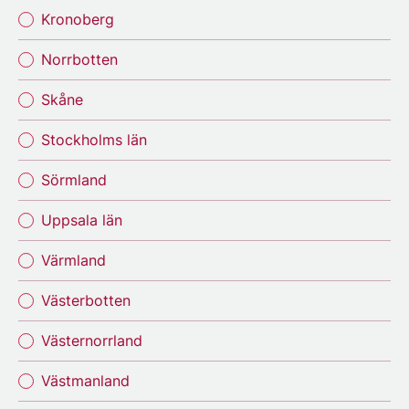
Kronoberg
Norrbotten
Skåne
Stockholms län
Sörmland
Uppsala län
Värmland
Västerbotten
Västernorrland
Västmanland