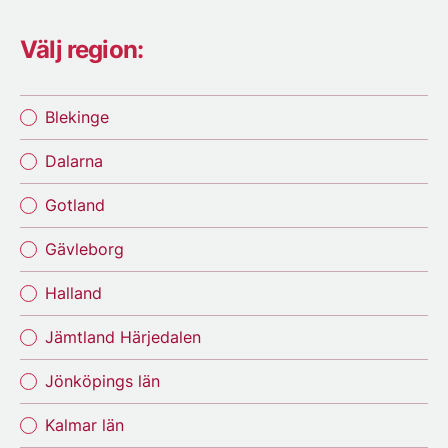
Välj region:
Blekinge
Dalarna
Gotland
Gävleborg
Halland
Jämtland Härjedalen
Jönköpings län
Kalmar län