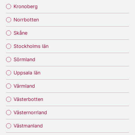
Kronoberg
Norrbotten
Skåne
Stockholms län
Sörmland
Uppsala län
Värmland
Västerbotten
Västernorrland
Västmanland