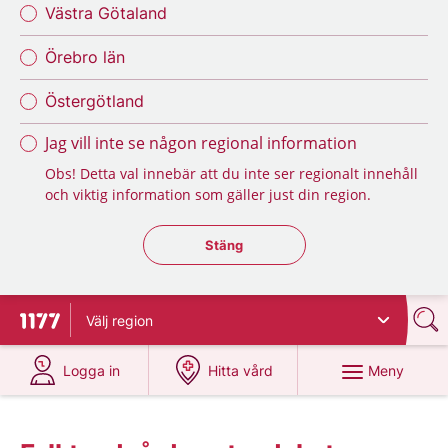
Västra Götaland
Örebro län
Östergötland
Jag vill inte se någon regional information
Obs! Detta val innebär att du inte ser regionalt innehåll
och viktig information som gäller just din region.
Stäng regionsväljaren
Stäng
Välj
region
Till startsidan för 1177
på 1177.se
på 1177.se
Meny
Logga in
Hitta vård