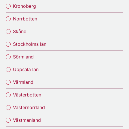
Kronoberg
Norrbotten
Skåne
Stockholms län
Sörmland
Uppsala län
Värmland
Västerbotten
Västernorrland
Västmanland