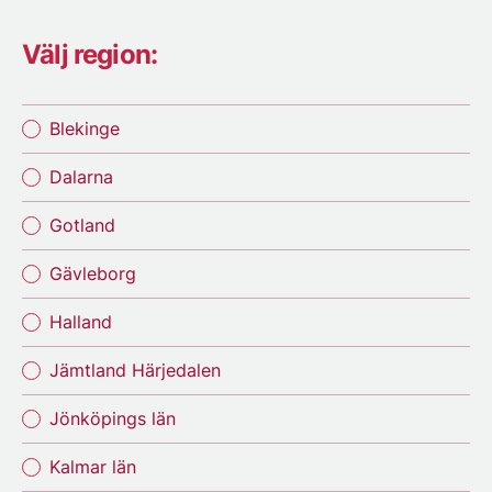
Välj region:
Blekinge
Dalarna
Gotland
Gävleborg
Halland
Jämtland Härjedalen
Jönköpings län
Kalmar län