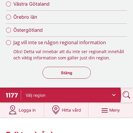
Västra Götaland
Örebro län
Östergötland
Jag vill inte se någon regional information
Obs! Detta val innebär att du inte ser regionalt innehåll
och viktig information som gäller just din region.
Stäng regionsväljaren
Stäng
Välj
region
Till startsidan för 1177
på 1177.se
på 1177.se
Meny
Logga in
Hitta vård