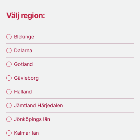
Välj region:
Blekinge
Dalarna
Gotland
Gävleborg
Halland
Jämtland Härjedalen
Jönköpings län
Kalmar län