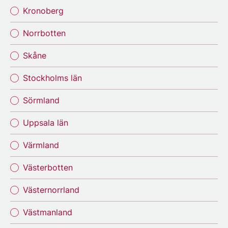
Kronoberg
Norrbotten
Skåne
Stockholms län
Sörmland
Uppsala län
Värmland
Västerbotten
Västernorrland
Västmanland