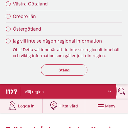
Västra Götaland
Örebro län
Östergötland
Jag vill inte se någon regional information
Obs! Detta val innebär att du inte ser regionalt innehåll
och viktig information som gäller just din region.
Stäng regionsväljaren
Stäng
Välj
region
Till startsidan för 1177
på 1177.se
på 1177.se
Meny
Logga in
Hitta vård