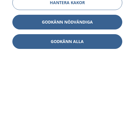
HANTERA KAKOR
GODKÄNN NÖDVÄNDIGA
GODKÄNN ALLA
1177
–
tryggt om din hälsa och vård