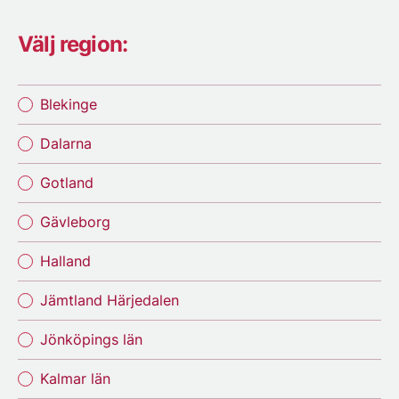
Välj region:
Blekinge
Dalarna
Gotland
Gävleborg
Halland
Jämtland Härjedalen
Jönköpings län
Kalmar län