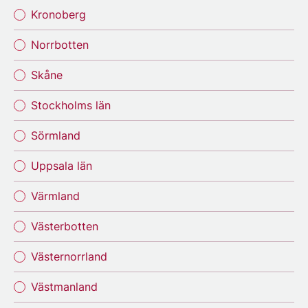
Kronoberg
Norrbotten
Skåne
Stockholms län
Sörmland
Uppsala län
Värmland
Västerbotten
Västernorrland
Västmanland