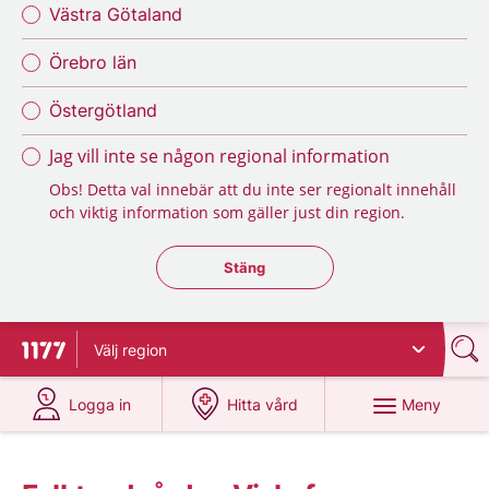
Västra Götaland
Örebro län
Östergötland
Jag vill inte se någon regional information
Obs! Detta val innebär att du inte ser regionalt innehåll
och viktig information som gäller just din region.
Stäng regionsväljaren
Stäng
Välj
region
Till startsidan för 1177
på 1177.se
på 1177.se
Meny
Logga in
Hitta vård