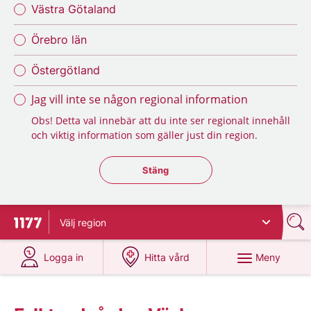
Västra Götaland
Örebro län
Östergötland
Jag vill inte se någon regional information
Obs! Detta val innebär att du inte ser regionalt innehåll
och viktig information som gäller just din region.
Stäng regionsväljaren
Stäng
Välj
region
Till startsidan för 1177
på 1177.se
på 1177.se
Meny
Logga in
Hitta vård