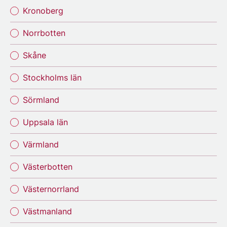
Kronoberg
Norrbotten
Skåne
Stockholms län
Sörmland
Uppsala län
Värmland
Västerbotten
Västernorrland
Västmanland