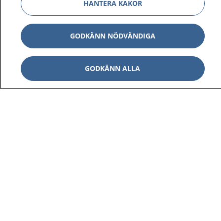
HANTERA KAKOR
GODKÄNN NÖDVÄNDIGA
GODKÄNN ALLA
1177
–
tryggt om din hälsa och vård