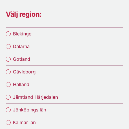
Välj region:
Blekinge
Dalarna
Gotland
Gävleborg
Halland
Jämtland Härjedalen
Jönköpings län
Kalmar län