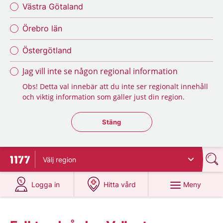
Västra Götaland
Örebro län
Östergötland
Jag vill inte se någon regional information
Obs! Detta val innebär att du inte ser regionalt innehåll
och viktig information som gäller just din region.
Stäng regionsväljaren
Stäng
Välj
region
Till startsidan för 1177
på 1177.se
på 1177.se
Meny
Logga in
Hitta vård