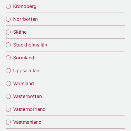
Kronoberg
Norrbotten
Skåne
Stockholms län
Sörmland
Uppsala län
Värmland
Västerbotten
Västernorrland
Västmanland