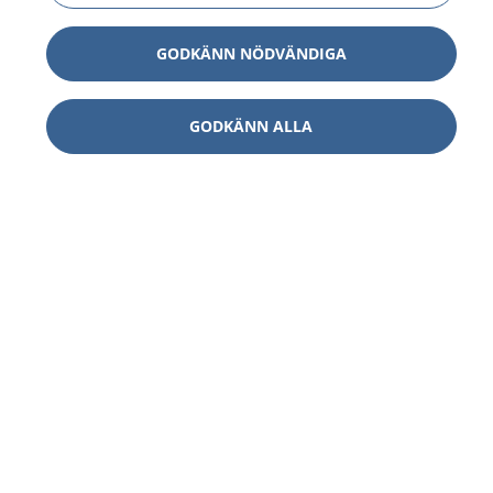
GODKÄNN NÖDVÄNDIGA
GODKÄNN ALLA
1177
–
tryggt om din hälsa och vård