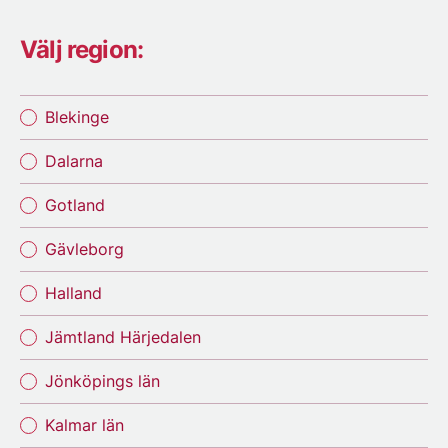
Välj region:
Blekinge
Dalarna
Gotland
Gävleborg
Halland
Jämtland Härjedalen
Jönköpings län
Kalmar län