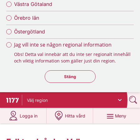
Västra Götaland
Örebro län
Östergötland
Jag vill inte se någon regional information
Obs! Detta val innebär att du inte ser regionalt innehåll
och viktig information som gäller just din region.
Stäng regionsväljaren
Stäng
Välj
region
Till startsidan för 1177
på 1177.se
på 1177.se
Meny
Logga in
Hitta vård