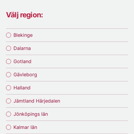
Välj region:
Blekinge
Dalarna
Gotland
Gävleborg
Halland
Jämtland Härjedalen
Jönköpings län
Kalmar län