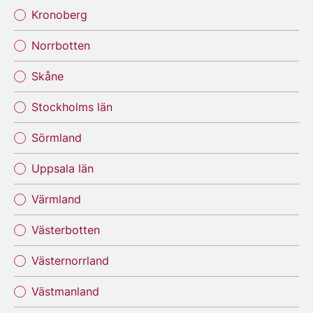
Kronoberg
Norrbotten
Skåne
Stockholms län
Sörmland
Uppsala län
Värmland
Västerbotten
Västernorrland
Västmanland