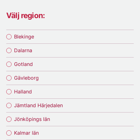
Välj region:
Blekinge
Dalarna
Gotland
Gävleborg
Halland
Jämtland Härjedalen
Jönköpings län
Kalmar län