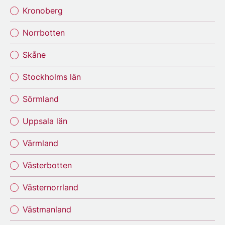
Kronoberg
Norrbotten
Skåne
Stockholms län
Sörmland
Uppsala län
Värmland
Västerbotten
Västernorrland
Västmanland