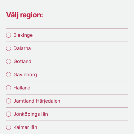
Välj region:
Blekinge
Dalarna
Gotland
Gävleborg
Halland
Jämtland Härjedalen
Jönköpings län
Kalmar län