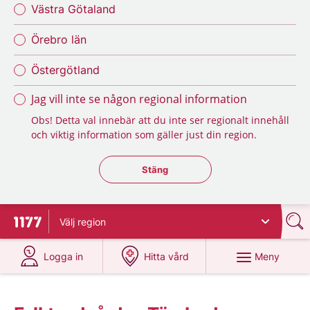
Västra Götaland
Örebro län
Östergötland
Jag vill inte se någon regional information
Obs! Detta val innebär att du inte ser regionalt innehåll
och viktig information som gäller just din region.
Stäng regionsväljaren
Stäng
Välj
region
Till startsidan för 1177
på 1177.se
på 1177.se
Meny
Logga in
Hitta vård