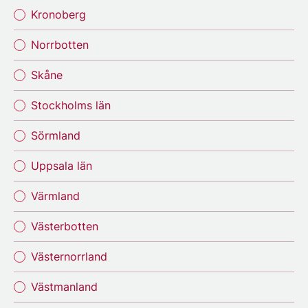
Kronoberg
Norrbotten
Skåne
Stockholms län
Sörmland
Uppsala län
Värmland
Västerbotten
Västernorrland
Västmanland