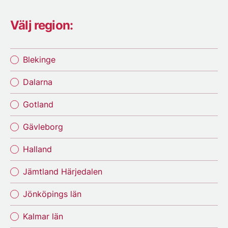
Välj region:
Blekinge
Dalarna
Gotland
Gävleborg
Halland
Jämtland Härjedalen
Jönköpings län
Kalmar län