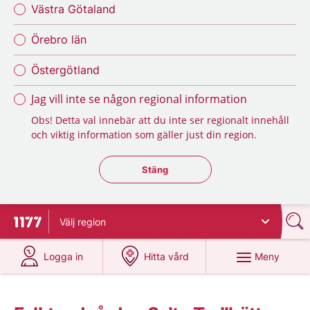
Västra Götaland
Örebro län
Östergötland
Jag vill inte se någon regional information
Obs! Detta val innebär att du inte ser regionalt innehåll
och viktig information som gäller just din region.
Stäng regionsväljaren
Stäng
Välj
region
Till startsidan för 1177
på 1177.se
på 1177.se
Meny
Logga in
Hitta vård