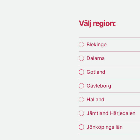
Välj region:
Blekinge
Dalarna
Gotland
Gävleborg
Halland
Jämtland Härjedalen
Jönköpings län