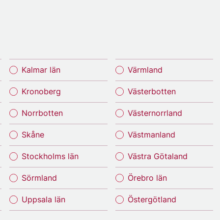
Kalmar län
Värmland
Kronoberg
Västerbotten
Norrbotten
Västernorrland
Skåne
Västmanland
Stockholms län
Västra Götaland
Sörmland
Örebro län
Uppsala län
Östergötland