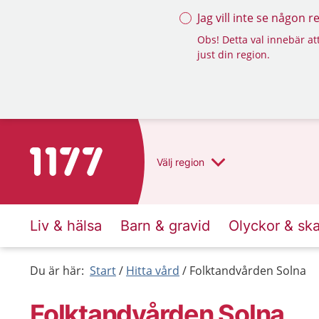
Jag vill inte se någon 
Obs! Detta val innebär att
just din region.
Till startsidan för 1177
Välj
region
Liv & hälsa
Barn & gravid
Olyckor & sk
Du är här:
Start
Hitta vård
Folktandvården Solna
Folktandvården Solna