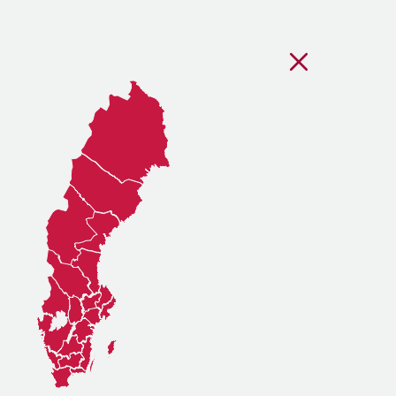
Stäng regionsvälj