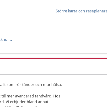
Större karta och reseplaner
http://www.folktandvardenstockholm.se/solna
allt som rör tänder och munhälsa.
g till mer avancerad tandvård. Hos
d. Vi erbjuder bland annat