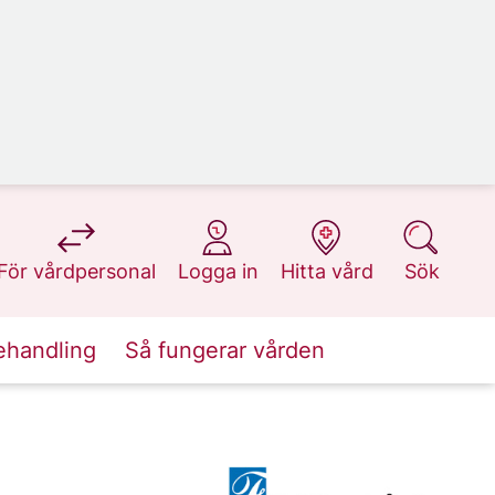
på 1177.se
på 1177.se
på 1177.se
på 1177.se
För vårdpersonal
Logga in
Hitta vård
Sök
ehandling
Så fungerar vården