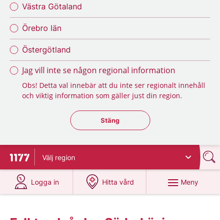
Västra Götaland
Örebro län
Östergötland
Jag vill inte se någon regional information
Obs! Detta val innebär att du inte ser regionalt innehåll
och viktig information som gäller just din region.
Stäng regionsväljaren
Stäng
Välj
region
Till startsidan för 1177
på 1177.se
på 1177.se
Meny
Logga in
Hitta vård