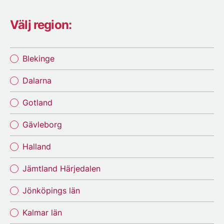
Välj region:
Blekinge
Dalarna
Gotland
Gävleborg
Halland
Jämtland Härjedalen
Jönköpings län
Kalmar län