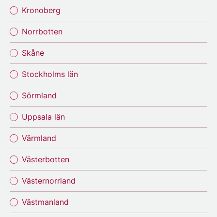
Kronoberg
Norrbotten
Skåne
Stockholms län
Sörmland
Uppsala län
Värmland
Västerbotten
Västernorrland
Västmanland